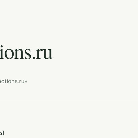
ons.ru
otions.ru»
ы